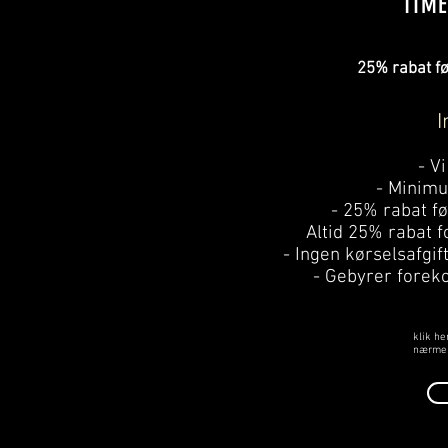
TIME
25% rabat fø
I
- V
- Minimu
- 25% rabat fø
Altid 25% rabat f
- Ingen kørselsafgi
- Gebyrer forek
klik he
nærme