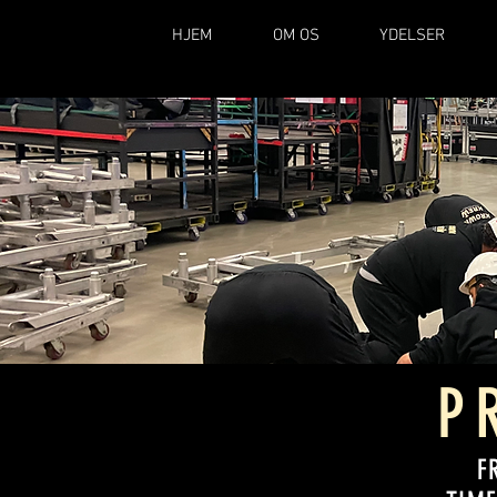
HJEM
OM OS
YDELSER
P
F