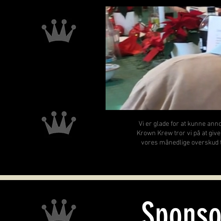
Vi er glade for at kunne an
Krown Krew tror vi på at give
vores månedlige overskud til
Sponso