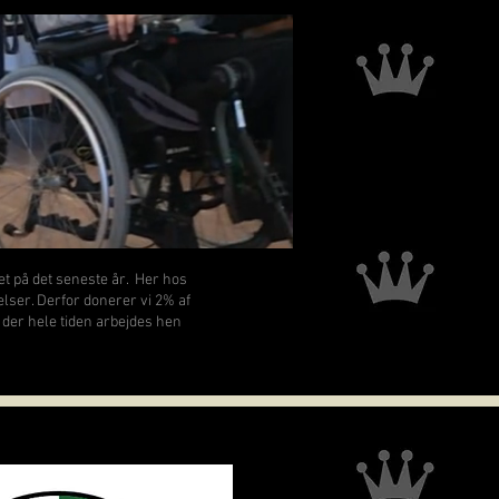
t på det seneste år. Her hos
elser. Derfor donerer vi 2% af
, der hele tiden arbejdes hen