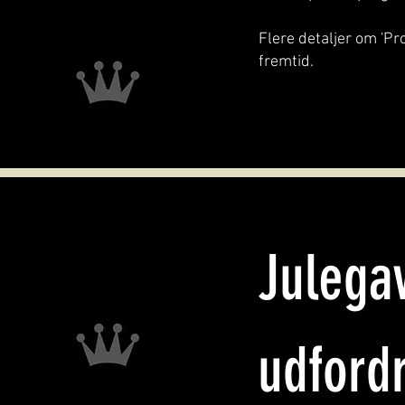
Flere detaljer om 'P
fremtid.
Julega
udford