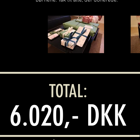
børnene. Tak til alle, der donerede.
TOTAL:
6.02
0,- DKK