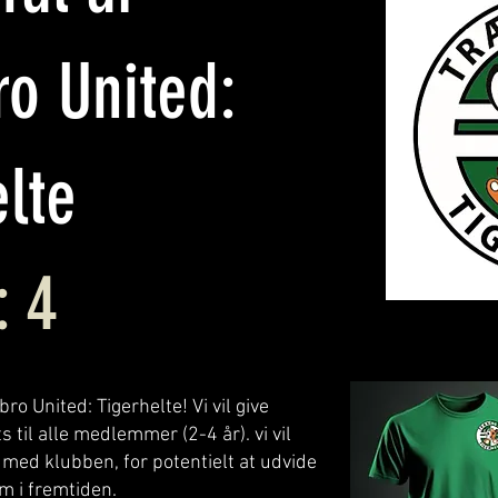
ro United:
lte
: 4
o United: Tigerhelte! Vi vil give
s til alle medlemmer (2-4 år). vi vil
ed klubben, for potentielt at udvide
 i fremtiden.