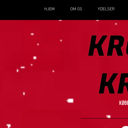
HJEM
OM OS
YDELSER
KØB